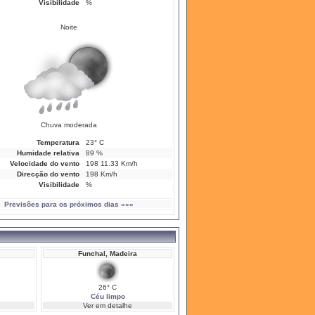
Visibilidade
%
Noite
Chuva moderada
Temperatura
23° C
Humidade relativa
89 %
Velocidade do vento
198 11.33 Km/h
Direcção do vento
198 Km/h
Visibilidade
%
Previsões para os próximos dias »»»
Funchal, Madeira
26° C
Céu limpo
Ver em detalhe