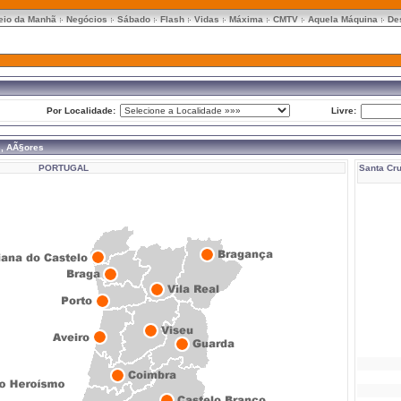
eio da Manhã
Negócios
Sábado
Flash
Vidas
Máxima
CMTV
Aquela Máquina
De
Por Localidade:
Livre:
s, AÃ§ores
PORTUGAL
Santa Cru