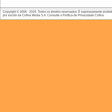
Copyright © 2006 -
2026. Todos os direitos reservados. É expressamente proibi
por escrito da Cofina Media S.A. Consulte a
Política de Privacidade Cofina
.