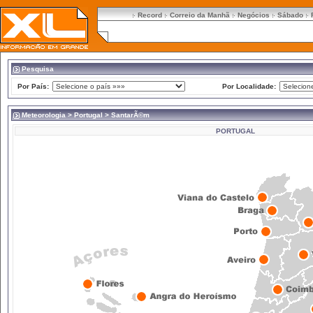
Record
Correio da Manhã
Negócios
Sábado
Pesquisa
Por País:
Por Localidade:
Meteorologia
>
Portugal
> SantarÃ©m
PORTUGAL