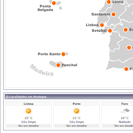
Localidades em destaque
Lisboa
Porto
Faro
22° C
21° C
24° C
Céu limpo
Céu limpo
Nublado
Ver em detalhe
Ver em detalhe
Ver em detal