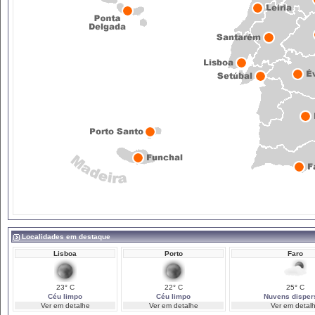
Localidades em destaque
Lisboa
Porto
Faro
23° C
22° C
25° C
Céu limpo
Céu limpo
Nuvens disper
Ver em detalhe
Ver em detalhe
Ver em detal