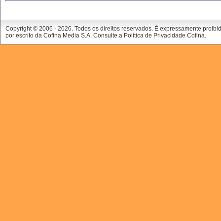
Copyright © 2006 -
2026. Todos os direitos reservados. É expressamente proibi
por escrito da Cofina Media S.A. Consulte a
Política de Privacidade Cofina
.