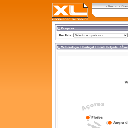
Record
Corr
Pesquisa
Por País:
Meteorologia
>
Portugal
> Ponta Delgada, AÃ§o