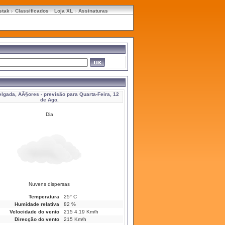
stak
Classificados
Loja XL
Assinaturas
elgada, AÃ§ores
- previsão para Quarta-Feira, 12
de Ago.
Dia
Nuvens dispersas
Temperatura
25° C
Humidade relativa
82 %
Velocidade do vento
215 4.19 Km/h
Direcção do vento
215 Km/h