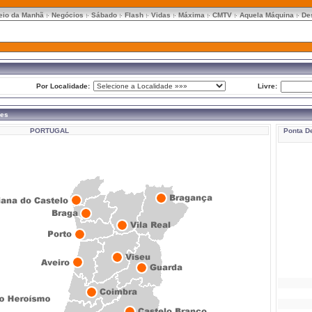
eio da Manhã
Negócios
Sábado
Flash
Vidas
Máxima
CMTV
Aquela Máquina
De
Por Localidade:
Livre:
res
PORTUGAL
Ponta D