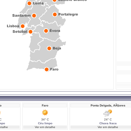
o
Faro
Ponta Delgada, AÃ§ores
C
34° C
24° C
impo
Céu limpo
Chuva fraca
etalhe
Ver em detalhe
Ver em detalhe