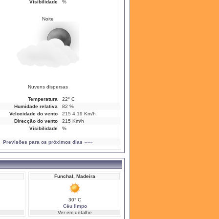
Visibilidade
%
Noite
Nuvens dispersas
Temperatura
22° C
Humidade relativa
82 %
Velocidade do vento
215 4.19 Km/h
Direcção do vento
215 Km/h
Visibilidade
%
Previsões para os próximos dias »»»
Funchal, Madeira
30° C
Céu limpo
Ver em detalhe