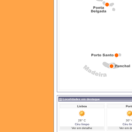
Localidades em destaque
Lisboa
Port
28° C
30° 
Céu limpo
Céu l
Ver em detalhe
Ver em d