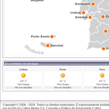
Localidades em destaque
Lisboa
Porto
Faro
23° C
21° C
23° C
Céu limpo
Céu limpo
Céu limpo
Ver em detalhe
Ver em detalhe
Ver em detal
Copyright © 2006 -
2026. Todos os direitos reservados. É expressamente proibi
por escrito da Cofina Media S.A. Consulte a
Política de Privacidade Cofina
.