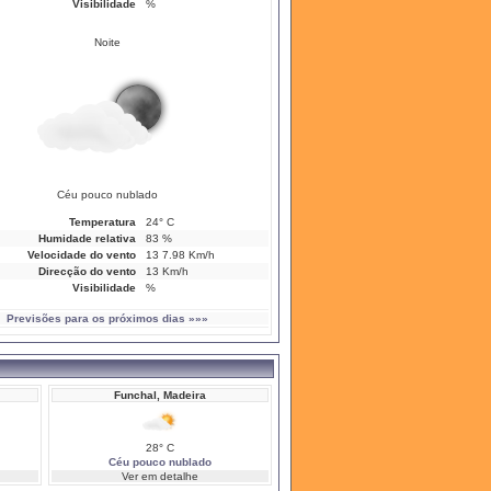
Visibilidade
%
Noite
Céu pouco nublado
Temperatura
24° C
Humidade relativa
83 %
Velocidade do vento
13 7.98 Km/h
Direcção do vento
13 Km/h
Visibilidade
%
Previsões para os próximos dias »»»
Funchal, Madeira
28° C
Céu pouco nublado
Ver em detalhe