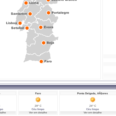
o
Faro
Ponta Delgada, AÃ§ores
C
29° C
24° C
mpo
Céu limpo
Céu limpo
talhe
Ver em detalhe
Ver em detalhe