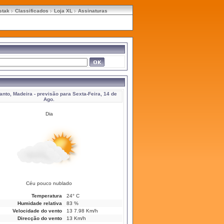
stak
Classificados
Loja XL
Assinaturas
anto, Madeira
- previsão para Sexta-Feira, 14 de
Ago.
Dia
Céu pouco nublado
Temperatura
24° C
Humidade relativa
83 %
Velocidade do vento
13 7.98 Km/h
Direcção do vento
13 Km/h