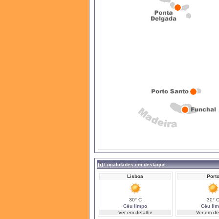
Localidades em destaque
Lisboa
Port
30° C
30° 
Céu limpo
Céu li
Ver em detalhe
Ver em de