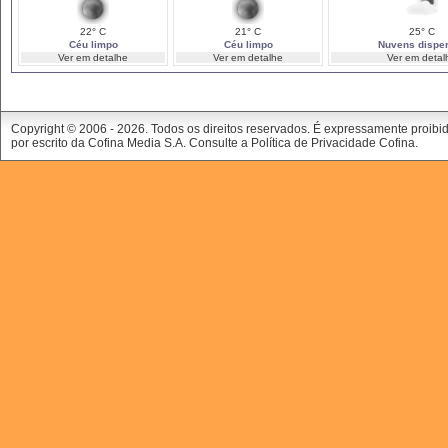
22° C
21° C
25° C
Céu limpo
Céu limpo
Nuvens dispe
Ver em detalhe
Ver em detalhe
Ver em detal
Copyright © 2006 -
2026. Todos os direitos reservados. É expressamente proibi
por escrito da Cofina Media S.A. Consulte a
Política de Privacidade Cofina
.